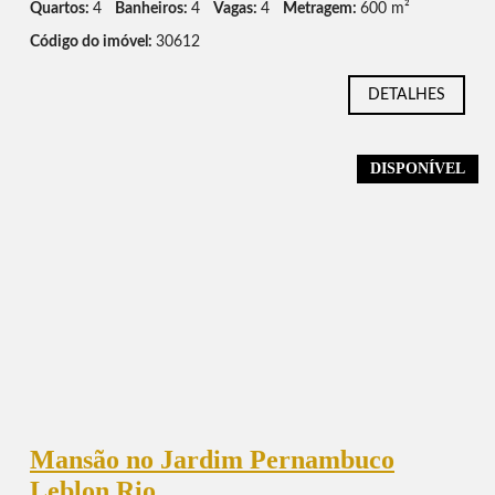
Quartos:
4
Banheiros:
4
Vagas:
4
Metragem:
600 m²
Código do imóvel:
30612
DETALHES
DISPONÍVEL
Mansão no Jardim Pernambuco
Leblon Rio