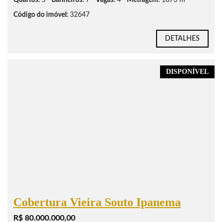
Quartos:
5
Banheiros:
7
Vagas:
4
Metragem:
1873 m²
Código do imóvel:
32647
DETALHES
DISPONÍVEL
Cobertura Vieira Souto Ipanema
R$ 80.000.000,00