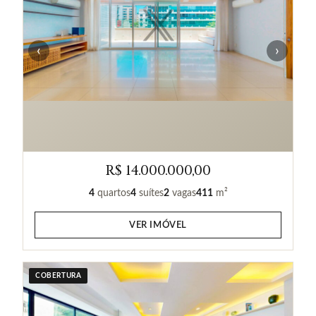
‹
›
R$ 14.000.000,00
4
quartos
4
suítes
2
vagas
411
m²
VER IMÓVEL
COBERTURA