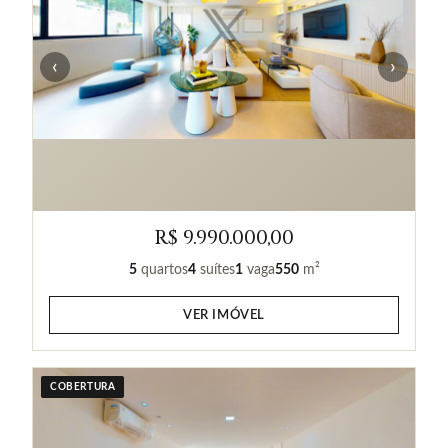
‹
›
R$ 9.990.000,00
5
quartos
4
suítes
1
vaga
550
m²
VER IMÓVEL
COBERTURA