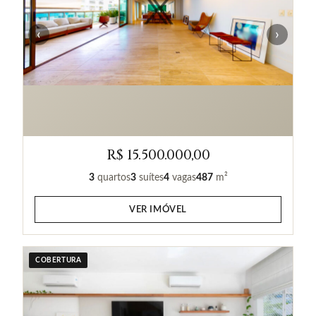
‹
›
R$ 15.500.000,00
3
quartos
3
suítes
4
vagas
487
m²
VER IMÓVEL
COBERTURA