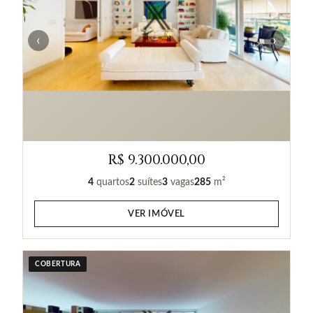
‹
›
R$ 9.300.000,00
4
quartos
2
suítes
3
vagas
285
m²
VER IMÓVEL
COBERTURA