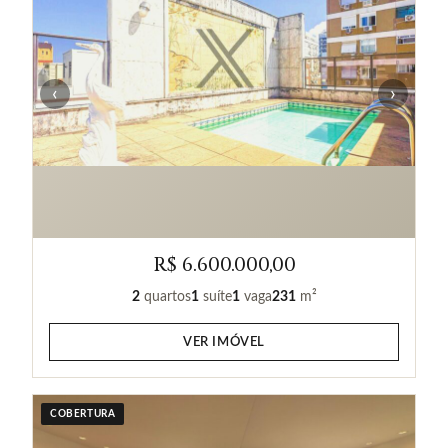
‹
›
R$ 6.600.000,00
2
quartos
1
suíte
1
vaga
231
m²
VER IMÓVEL
COBERTURA