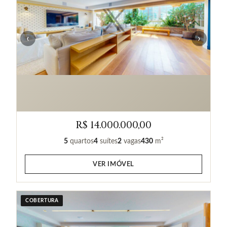
‹
›
R$ 14.000.000,00
5
quartos
4
suítes
2
vagas
430
m²
VER IMÓVEL
COBERTURA