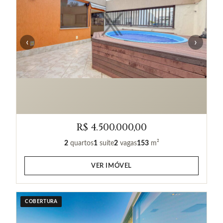
‹
›
R$ 4.500.000,00
2
quartos
1
suíte
2
vagas
153
m²
VER IMÓVEL
COBERTURA