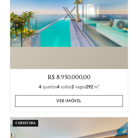
‹
›
R$ 8.950.000,00
4
quartos
4
suítes
2
vagas
292
m²
VER IMÓVEL
COBERTURA