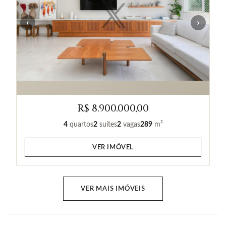
‹
›
R$ 8.900.000,00
4
quartos
2
suítes
2
vagas
289
m²
VER IMÓVEL
VER MAIS IMÓVEIS