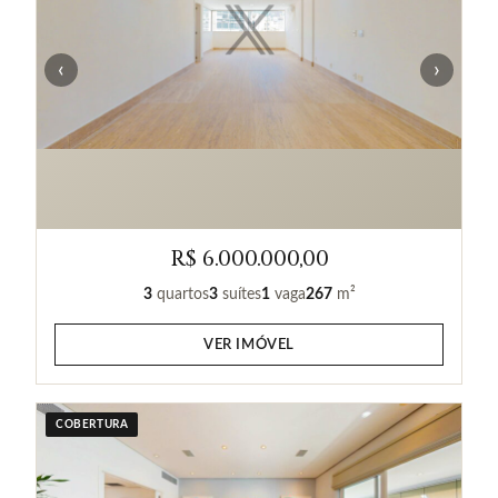
‹
›
R$ 6.000.000,00
3
quartos
3
suítes
1
vaga
267
m²
VER IMÓVEL
COBERTURA