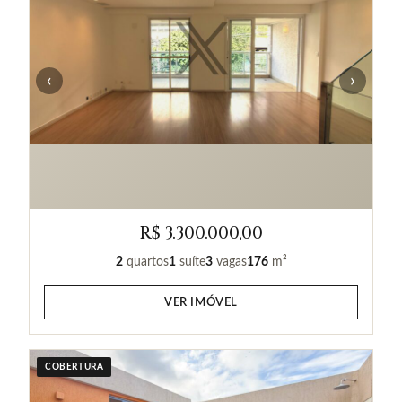
‹
›
R$ 3.300.000,00
2
quartos
1
suíte
3
vagas
176
m²
VER IMÓVEL
COBERTURA