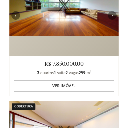
‹
›
R$ 7.850.000,00
3
quartos
1
suíte
2
vagas
259
m²
VER IMÓVEL
COBERTURA