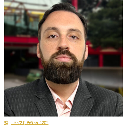
+55(21) 96956-4202