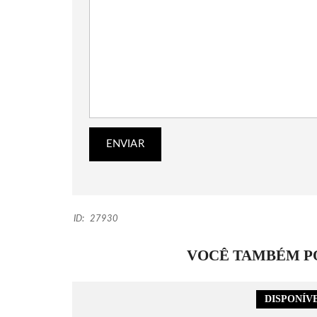
ID:
27930
VOCÊ TAMBÉM PO
DISPONÍV