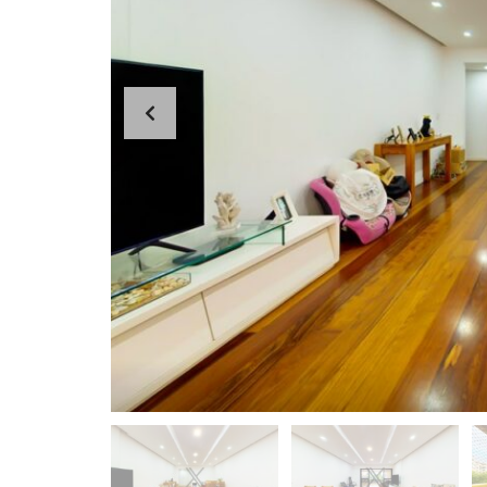
I
P
A
N
E
M
A
L
A
G
O
A
C
O
P
A
C
A
B
A
N
A
B