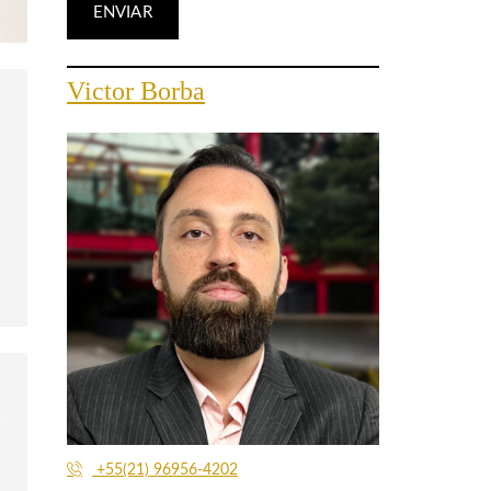
Victor Borba
+55(21) 96956-4202