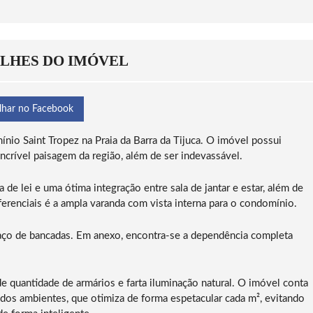
C
Ã
A
T
B
G
A
A
A
O
R
O
E
O
S
N
B
C
T
S
R
A
N
E
A
O
A
N
T
O
M
N
N
M
A
U
L
A
A
R
LHES DO IMÓVEL
E
C
G
R
E
A
N
O
Á
A
B
D
T
B
V
S
B
L
O
O
E
E
E
A
O
S
R
A
M
R
N
lhar no Facebook
E
T
S
R
M
U
Ã
A
C
C
R
O
D
io Saint Tropez na Praia da Barra da Tijuca. O imóvel possui
O
O
A
C
A
crível paisagem da região, além de ser indevassável.
B
P
S
O
T
E
A
N
N
I
R
C
A
R
J
de lei e uma ótima integração entre sala de jantar e estar, além de
T
A
L
A
U
U
B
A
ferenciais é a ampla varanda com vista interna para o condomínio.
D
C
R
A
G
O
A
A
N
O
S
A
A
paço de bancadas. Em anexo, encontra-se a dependência completa
N
C
F
A
A
A
C
G
S
Z
O
Á
A
E
e quantidade de armários e farta iluminação natural. O imóvel conta
B
V
S
N
E
 dos ambientes, que otimiza de forma espetacular cada m², evitando
E
E
D
R
A
M
A