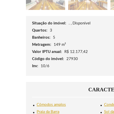
A
R
R
A
D
A
Situação do imóvel:
. , Disponível
T
I
Quartos:
3
J
U
Banheiros:
5
C
A
Metragem:
149 m²
Valor IPTU anual:
R$ 12.177,42
Código do imóvel:
27930
Inv:
10/6
CARACTE
Cômodos amplos
Condo
Praia da Barra
Sol d