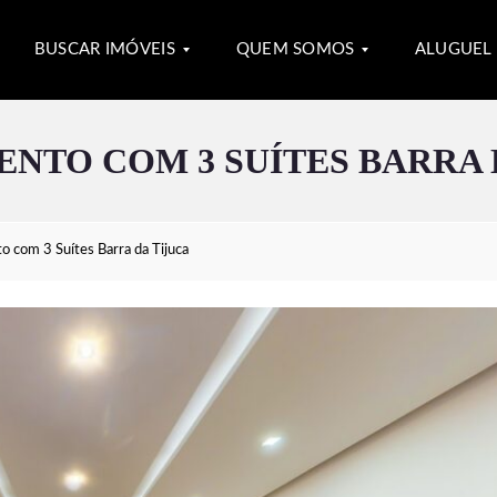
BUSCAR IMÓVEIS
QUEM SOMOS
ALUGUEL 
NTO COM 3 SUÍTES BARRA 
B
Q
U
U
S
E
C
M
A
S
 com 3 Suítes Barra da Tijuca
R
O
I
M
M
O
Ó
S
V
E
M
I
Í
S
D
I
I
A
M
Ó
I
I
V
M
M
E