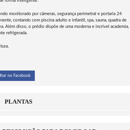
 forma inteligente.
T
S
B
U
Ã
O
R
O
A
sendo monitorado por câmeras, segurança perimetral e portaria 24
A
C
V
onente, contando com piscina adulto e infantil, spa, sauna, quadra de
S
O
I
E
N
S
iva. Além disso, o prédio dispõe de uma moderna e incrível academia,
M
R
T
e refrigerada.
C
A
A
O
D
S
P
O
P
tura.
A
C
A
B
A
N
A
lhar no Facebook
PLANTAS