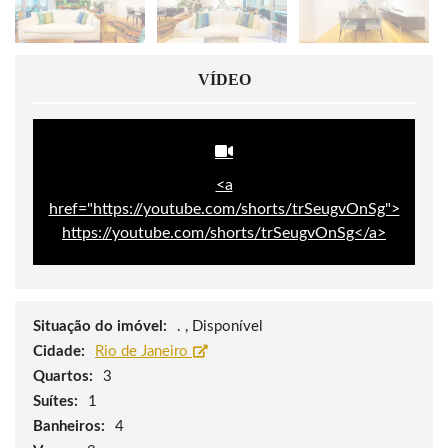
VÍDEO
<a
href="https://youtube.com/shorts/trSeugvOnSg">
https://youtube.com/shorts/trSeugvOnSg</a>
Situação do imóvel:
. , Disponível
Cidade:
Rio de Janeiro
Quartos:
3
Suítes:
1
Banheiros:
4