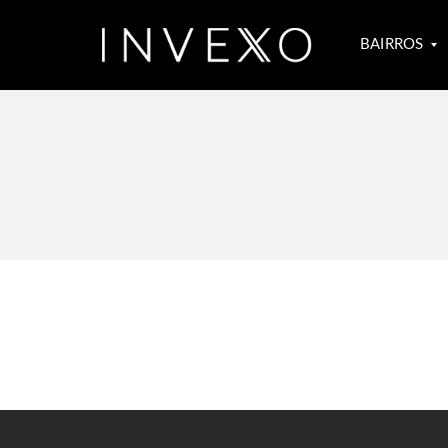
BAIRROS
S
Ã
O
C
O
N
R
A
D
O
L
E
B
L
O
N