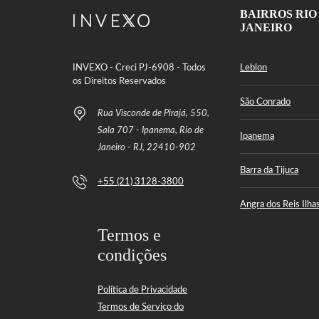
I
BAIRROS RIO
P
JANEIRO
A
N
E
M
INVEXO - Creci PJ-6908 - Todos
Leblon
A
os Direitos Reservados
São Conrado
L
Rua Visconde de Pirajá, 550,
A
G
Sala 707 - Ipanema, Rio de
Ipanema
O
Janeiro - RJ, 22410-902
A
Barra da Tijuca
C
+55 (21) 3128-3800
O
P
Angra dos Reis Ilha
A
C
Termos e
A
B
condições
A
N
A
Política de Privacidade
Termos de Serviço do
B