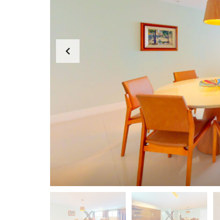
I
P
A
N
E
M
A
L
A
G
O
A
C
O
P
A
C
A
B
A
N
A
B