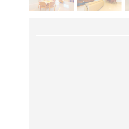
A
R
R
A
D
A
T
I
J
U
C
A