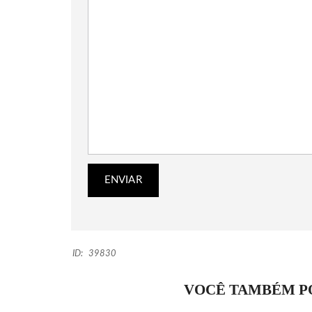
ID:
39830
VOCÊ TAMBÉM PO