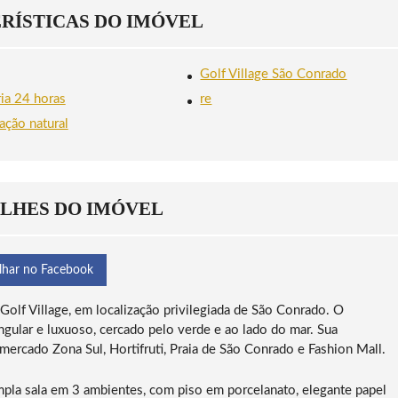
T
S
B
RÍSTICAS DO IMÓVEL
U
Ã
O
R
O
A
A
C
V
S
O
I
Golf Village São Conrado
E
N
S
M
R
T
ria 24 horas
re
C
A
A
O
D
S
ação natural
P
O
P
A
C
A
B
A
LHES DO IMÓVEL
N
A
lhar no Facebook
lf Village, em localização privilegiada de São Conrado. O
gular e luxuoso, cercado pelo verde e ao lado do mar. Sua
 mercado Zona Sul, Hortifruti, Praia de São Conrado e Fashion Mall.
ampla sala em 3 ambientes, com piso em porcelanato, elegante papel