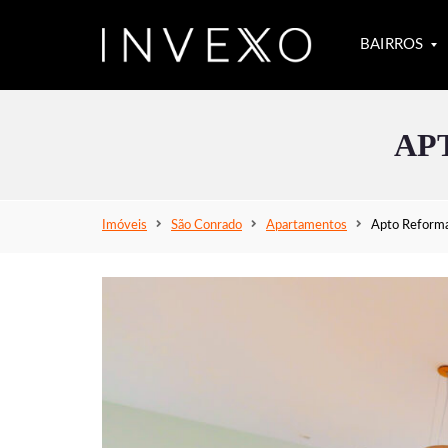
BAIRROS
AP
S
Ã
O
C
O
Imóveis
São Conrado
Apartamentos
Apto Reform
N
R
A
D
O
L
E
B
L
O
N