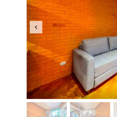
I
P
A
N
E
M
A
L
A
G
O
A
C
O
P
A
C
A
B
A
N
A
B