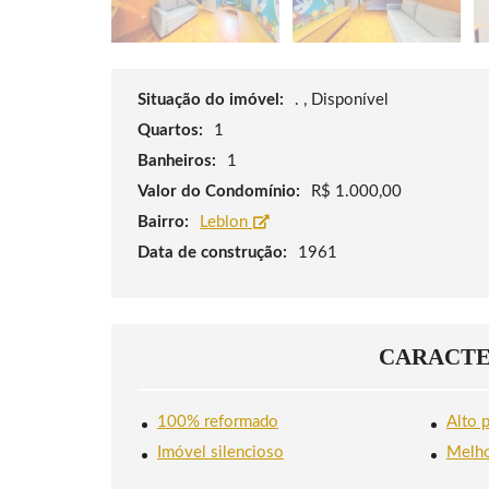
A
R
R
A
D
A
Situação do imóvel:
. , Disponível
T
I
Quartos:
1
J
U
Banheiros:
1
C
A
Valor do Condomínio:
R$ 1.000,00
Bairro:
Leblon
Data de construção:
1961
CARACTE
100% reformado
Alto 
Imóvel silencioso
Melho