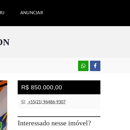
RJ
ANUNCIAR
ON
R$ 850.000,00
+55(21) 96486-9307
Interessado nesse imóvel?