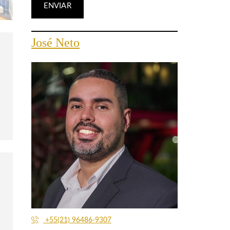
José Neto
+55(21) 96486-9307