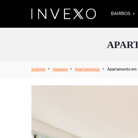
BAIRROS
APAR
S
Ã
O
C
O
Imóveis
Ipanema
Apartamentos
Apartamento em 
N
R
A
D
O
L
E
B
L
O
N