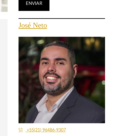
José Neto
+55(21) 96486-9307