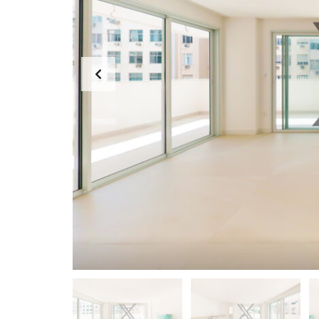
I
P
A
N
E
M
A
L
A
G
O
A
C
O
P
A
C
A
B
A
N
A
B