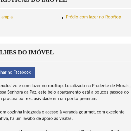
T
S
B
U
Ã
O
R
O
A
A
a ampla
Prédio com lazer no Rooftop
C
V
S
O
I
E
N
S
M
R
T
C
A
A
O
D
S
P
O
P
A
LHES DO IMÓVEL
C
A
B
A
N
lhar no Facebook
A
xclusivo e com lazer no rooftop. Localizado na Prudente de Morais,
ossa Senhora da Paz, este belo apartamento está a poucos passos do
em procura por exclusividade em um ponto premium.
 com cozinha integrada e acesso à varanda gourmet, com excelente
ativa, há um lavabo de apoio às visitas.