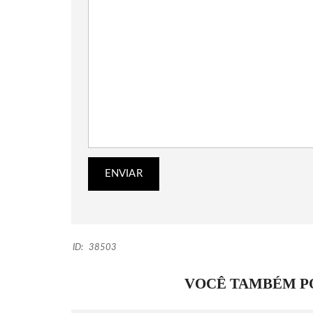
ID:
38503
VOCÊ TAMBÉM PO