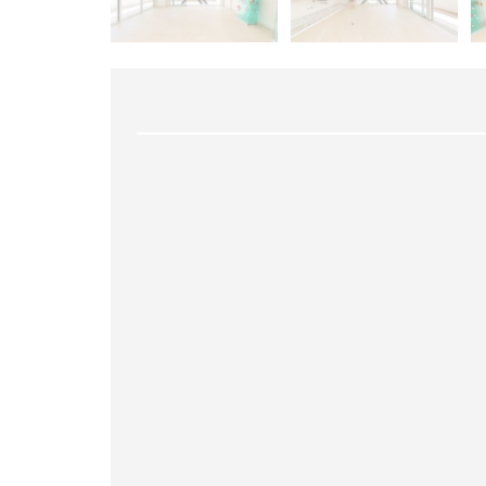
A
R
R
A
D
A
T
I
J
U
C
A