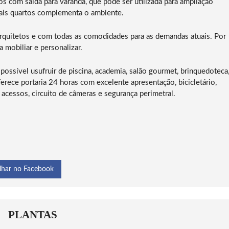
dos com saída para varanda, que pode ser utilizada para ampliação
mais quartos complementa o ambiente.
rquitetos e com todas as comodidades para as demandas atuais. Por
 mobiliar e personalizar.
 possível usufruir de piscina, academia, salão gourmet, brinquedoteca
rece portaria 24 horas com excelente apresentação, bicicletário,
de acessos, circuito de câmeras e segurança perimetral.
lhar no Facebook
PLANTAS