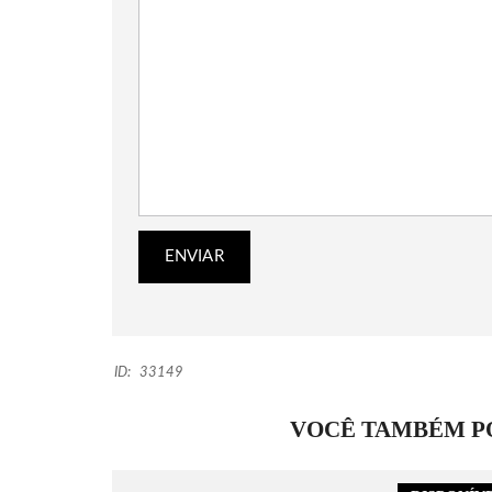
ID:
33149
VOCÊ TAMBÉM PO