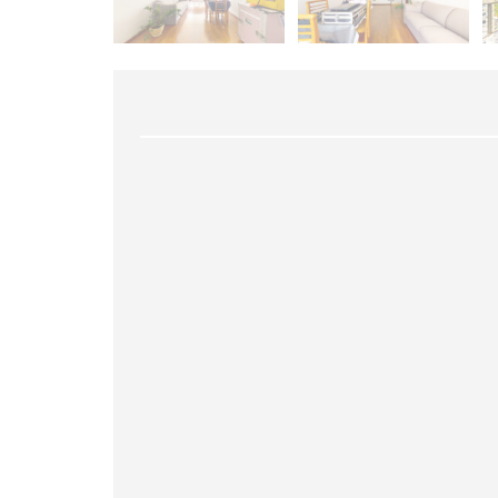
A
R
R
A
D
A
T
I
J
U
C
A