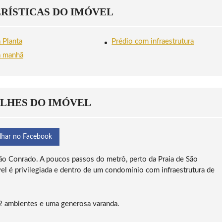
T
S
B
RÍSTICAS DO IMÓVEL
U
Ã
O
R
O
A
A
C
V
S
O
I
 Planta
Prédio com infraestrutura
E
N
S
M
R
T
a manhã
C
A
A
O
D
S
P
O
P
A
C
A
LHES DO IMÓVEL
B
A
N
A
lhar no Facebook
o Conrado. A poucos passos do metrô, perto da Praia de São
el é privilegiada e dentro de um condomínio com infraestrutura de
 2 ambientes e uma generosa varanda.