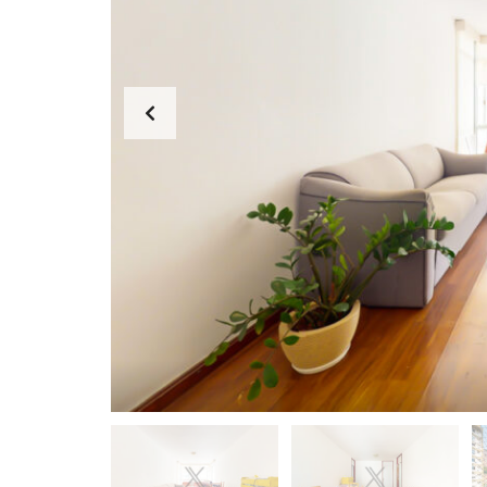
I
P
A
N
E
M
A
L
A
G
O
A
C
O
P
A
C
A
B
A
N
A
B