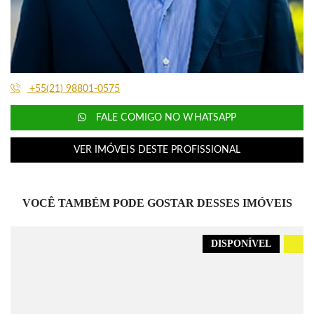
+55(21) 98801-0575
FALE COMIGO NO WHATSAPP
VER IMÓVEIS DESTE PROFISSIONAL
VOCÊ TAMBÉM PODE GOSTAR DESSES IMÓVEIS
DISPONÍVEL
.