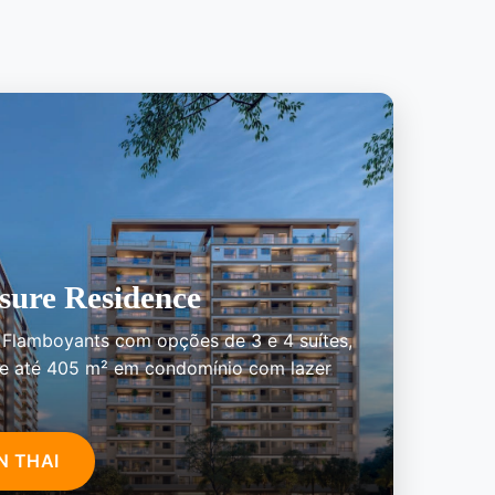
sure Residence
 Flamboyants com opções de 3 e 4 suítes,
de até 405 m² em condomínio com lazer
N THAI